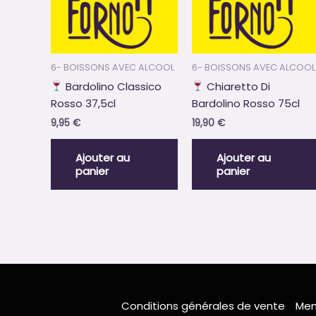
6- BOISSONS AVEC ALCOOL
6- BOISSONS AVEC ALCOOL
Bardolino Classico
Chiaretto Di
Rosso 37,5cl
Bardolino Rosso 75cl
9,95
€
19,90
€
Ajouter au
Ajouter au
panier
panier
Conditions générales de vente
Men