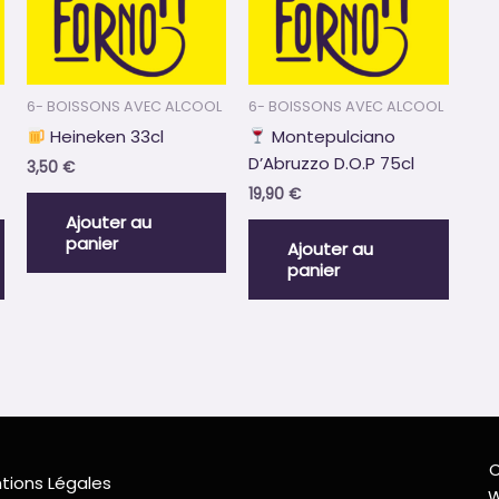
6- BOISSONS AVEC ALCOOL
6- BOISSONS AVEC ALCOOL
Heineken 33cl
Montepulciano
D’Abruzzo D.O.P 75cl
3,50
€
19,90
€
Ajouter au
panier
Ajouter au
panier
C
tions Légales
W