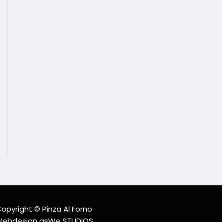
opyright © Pinza Al Forno
ebdesign asWe STUDIOS