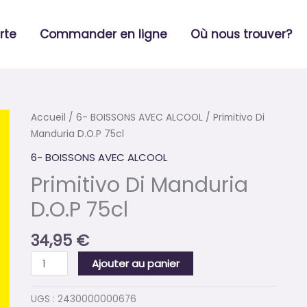
rte
Commander en ligne
Où nous trouver?
quantité
Accueil
/
6- BOISSONS AVEC ALCOOL
/ Primitivo Di
de
Manduria D.O.P 75cl
Primitivo
6- BOISSONS AVEC ALCOOL
Di
Primitivo Di Manduria
Manduria
D.O.P
D.O.P 75cl
75cl
34,95
€
Ajouter au panier
UGS :
2430000000676