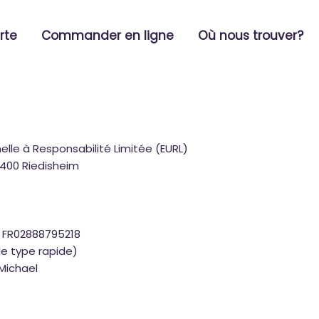
rte
Commander en ligne
Où nous trouver?
elle à Responsabilité Limitée (EURL)
8400 Riedisheim
 FR02888795218
de type rapide)
 Michael