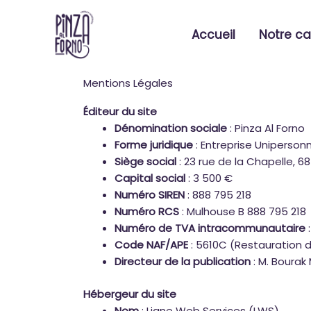
Aller
au
Accueil
Notre ca
contenu
Mentions Légales
Éditeur du site
Dénomination sociale
: Pinza Al Forno
Forme juridique
: Entreprise Unipersonn
Siège social
: 23 rue de la Chapelle, 6
Capital social
: 3 500 €
Numéro SIREN
: 888 795 218
Numéro RCS
: Mulhouse B 888 795 218
Numéro de TVA intracommunautaire
:
Code NAF/APE
: 5610C (Restauration 
Directeur de la publication
: M. Bourak
Hébergeur du site
Nom
: Ligne Web Services (LWS)