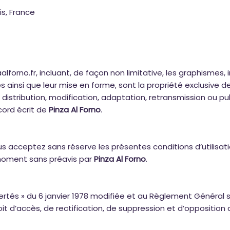
is, France
alforno.fr
, incluant, de façon non limitative, les graphismes,
es ainsi que leur mise en forme, sont la propriété exclusive d
 distribution, modification, adaptation, retransmission ou p
ccord écrit de
Pinza Al Forno
.
us acceptez sans réserve les présentes conditions d’utilisat
moment sans préavis par
Pinza Al Forno
.
ertés » du 6 janvier 1978 modifiée et au Règlement Général s
t d’accès, de rectification, de suppression et d’opposition