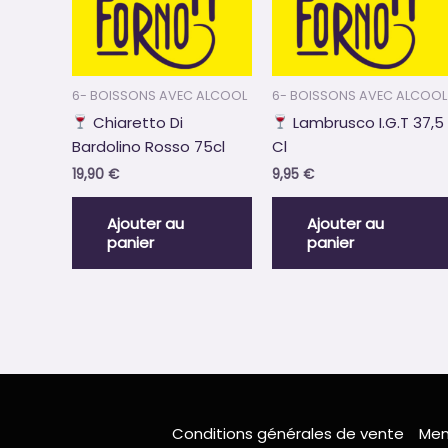
6- BOISSONS AVEC ALCOOL
6- BOISSONS AVEC ALCOOL
Chiaretto Di
Lambrusco I.G.T 37,5
Bardolino Rosso 75cl
Cl
19,90
€
9,95
€
Ajouter au
Ajouter au
panier
panier
Conditions générales de vente
Men