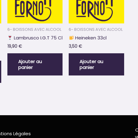
6- BOISSONS AVEC ALCOOL
6- BOISSONS AVEC ALCOOL
Lambrusco I.G.T 75 Cl
Heineken 33cl
19,90
€
3,50
€
Ajouter au
Ajouter au
panier
panier
C
tions Légales
W