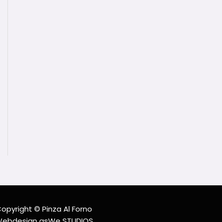
opyright © Pinza Al Forno
ebdesign asWe STUDIOS