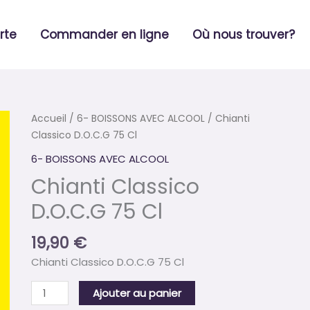
rte
Commander en ligne
Où nous trouver?
quantité
Accueil
/
6- BOISSONS AVEC ALCOOL
/ Chianti
de
Classico D.O.C.G 75 Cl
Chianti
6- BOISSONS AVEC ALCOOL
Classico
Chianti Classico
D.O.C.G
75
D.O.C.G 75 Cl
Cl
19,90
€
Chianti Classico D.O.C.G 75 Cl
Ajouter au panier