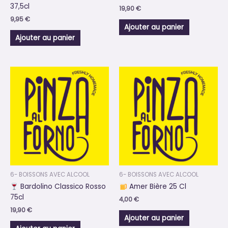
37,5cl
19,90
€
9,95
€
Ajouter au panier
Ajouter au panier
6- BOISSONS AVEC ALCOOL
6- BOISSONS AVEC ALCOOL
Bardolino Classico Rosso
Amer Bière 25 Cl
75cl
4,00
€
19,90
€
Ajouter au panier