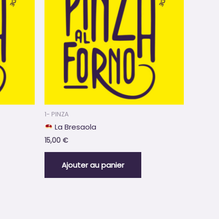
1- PINZA
La Bresaola
15,00
€
Ajouter au panier