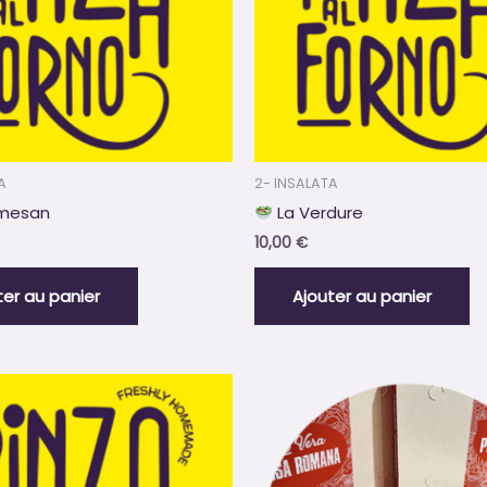
A
2- INSALATA
rmesan
La Verdure
10,00
€
ter au panier
Ajouter au panier