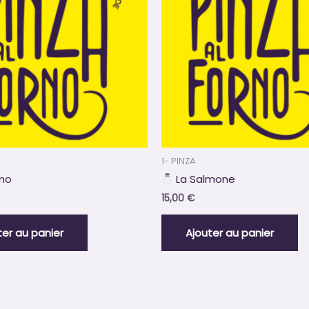
1- PINZA
no
La Salmone
15,00
€
ter au panier
Ajouter au panier