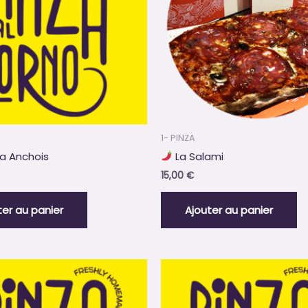
1- PINZA
za Anchois
La Salami
15,00
€
ter au panier
Ajouter au panier