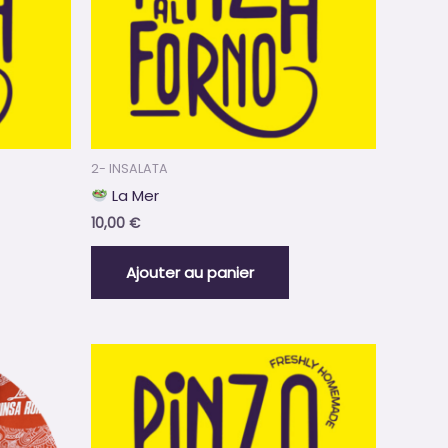
2- INSALATA
La Mer
10,00
€
Ajouter au panier