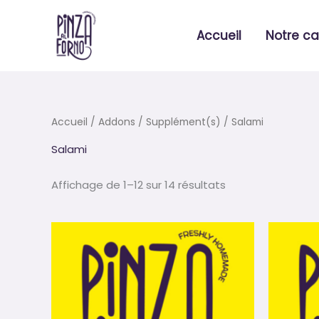
Aller
au
Accueil
Notre ca
contenu
Trié
Accueil
/ Addons /
Supplément(s)
/ Salami
par
prix
Salami
croissant
Affichage de 1–12 sur 14 résultats