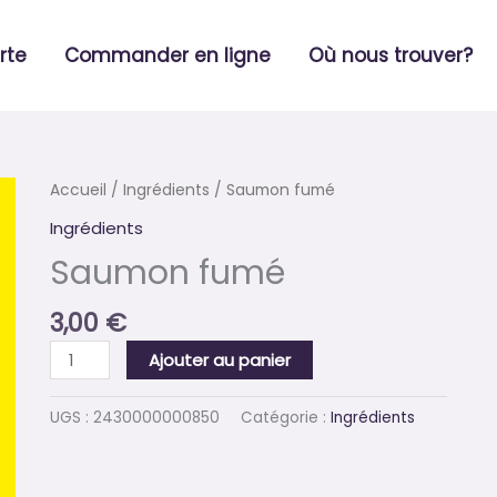
rte
Commander en ligne
Où nous trouver?
quantité
Accueil
/
Ingrédients
/ Saumon fumé
de
Ingrédients
Saumon
Saumon fumé
fumé
3,00
€
Ajouter au panier
UGS :
2430000000850
Catégorie :
Ingrédients