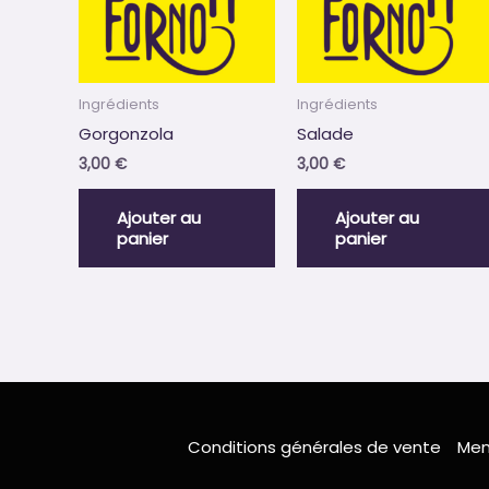
Ingrédients
Ingrédients
Gorgonzola
Salade
3,00
€
3,00
€
Ajouter au
Ajouter au
panier
panier
Conditions générales de vente
Men