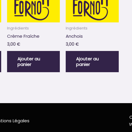
Ingrédients
Ingrédients
Crème Fraîche
Anchois
3,00
€
3,00
€
Ajouter au
Ajouter au
panier
panier
C
tions Légales
W