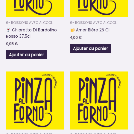
6- BOISSONS AVEC ALCOOL
6- BOISSONS AVEC ALCOOL
Chiaretto Di Bardolino
Amer Bière 25 Cl
Rosso 37,5cl
4,00
€
9,95
€
Ajouter au panier
Ajouter au panier