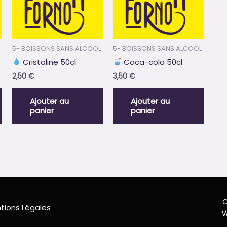
5- BOISSONS SANS ALCOOL
5- BOISSONS SANS ALCOOL
Cristaline 50cl
Coca-cola 50cl
2,50
€
3,50
€
Ajouter au
Ajouter au
panier
panier
C
tions Légales
W