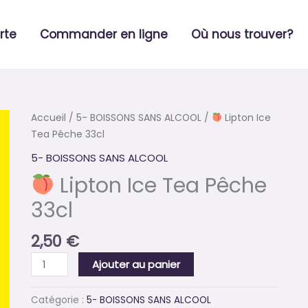
rte
Commander en ligne
Où nous trouver?
quantité
Accueil
/
5- BOISSONS SANS ALCOOL
/
Lipton Ice
de
Tea Pêche 33cl
5- BOISSONS SANS ALCOOL
Lipton
Lipton Ice Tea Pêche
Ice
Tea
33cl
Pêche
33cl
2,50
€
Ajouter au panier
Catégorie :
5- BOISSONS SANS ALCOOL