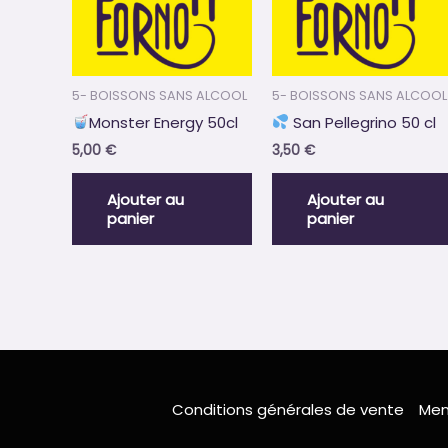
5- BOISSONS SANS ALCOOL
5- BOISSONS SANS ALCOOL
Monster Energy 50cl
San Pellegrino 50 cl
5,00
€
3,50
€
Ajouter au
Ajouter au
panier
panier
Conditions générales de vente
Men