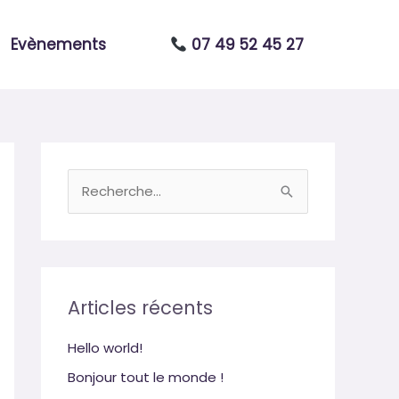
Evènements
07 49 52 45 27
R
e
c
h
e
Articles récents
r
Hello world!
c
Bonjour tout le monde !
h